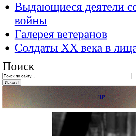
Выдающиеся деятели со
войны
Галерея ветеранов
Солдаты XX века в лиц
Поиск