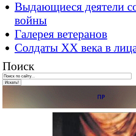
Выдающиеся деятели со
войны
Галерея ветеранов
Солдаты XX века в лиц
Поиск