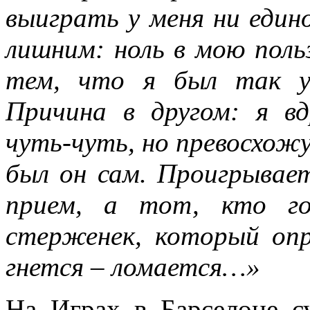
выиграть у меня ни един
лишним: ноль в мою польз
тем, что я был так у
Причина в другом: я вд
чуть-чуть, но превосхож
был он сам. Проигрывае
прием, а тот, кто го
стерженек, который опр
гнется – ломается…»
На Играх в Барселоне с