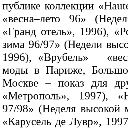
публике коллекции «Haut
«весна–лето 96» (Нед
«Гранд отель», 1996), «
зима 96/97» (Недели выс
1996), «Врубель» – «ве
моды в Париже, Большо
Москве – показ для др
«Метрополь», 1997), 
97/98» (Неделя высокой
«Карусель де Лувр», 1997