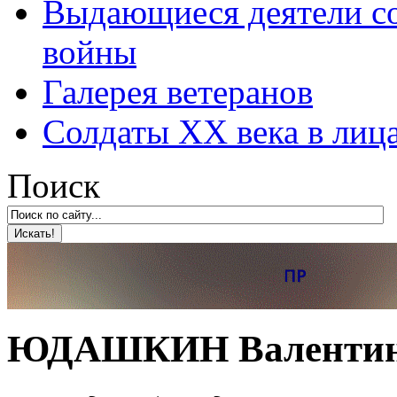
Выдающиеся деятели со
войны
Галерея ветеранов
Солдаты XX века в лиц
Поиск
ЮДАШКИН Валентин А