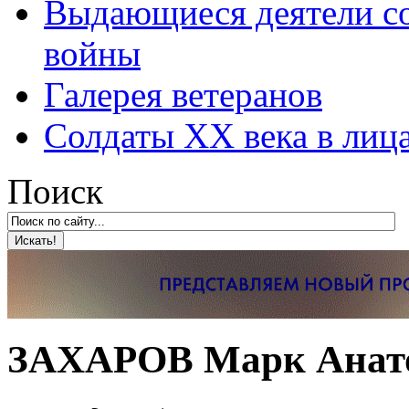
Выдающиеся деятели со
войны
Галерея ветеранов
Солдаты XX века в лиц
Поиск
ЗАХАРОВ Марк Анатол