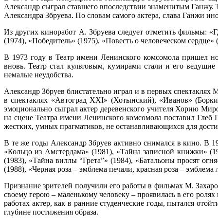
Александр сыграл ставшего впоследствии знаменитым Ганжу. Т
Александра Збруева. По словам самого актера, слава Ганжи ин
Из других киноработ А. Збруева следует отметить фильмы: «Г
(1974), «Победитель» (1975), «Повесть о человеческом сердце» 
В 1973 году в Театр имени Ленинского комсомола пришел нов
вновь. Театр стал культовым, кумирами стали и его ведущи
немалые неудобства.
Александр Збруев блистательно играл и в первых спектаклях М.
в спектаклях «Автоград XXI» (Хотынский), «Иванов» (Борки
эмоционально сыграл актер деревенского учителя Хорию Миро
на сцене Театра имени Ленинского комсомола поставил Глеб 
жестких, умных прагматиков, не останавливающихся для дости
В те же годы Александр Збруев активно снимался в кино. В 19
«Кольцо из Амстердама» (1981), «Тайна записной книжки» (19
(1983), «Тайна виллы “Грета”» (1984), «Батальоны просят огн
(1988), «Черная роза – эмблема печали, красная роза – эмблема 
Признание зрителей получили его работы в фильмах М. Захаро
своему герою – маленькому человеку – проявилась в его ролях
работах актер, как в ранние студенческие годы, пытался ото
глубине постижения образа.