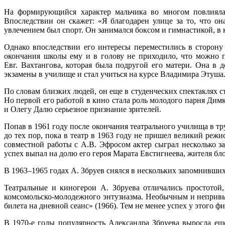
На формирующийся характер мальчика во многом повлияла у
Впоследствии он скажет: «Я благодарен улице за то, что он
увлечением был спорт. Он занимался боксом и гимнастикой, в 
Однако впоследствии его интересы переместились в сторону 
окончания школы ему и в голову не приходило, что можно п
Евг. Вахтангова, которая была подругой его матери. Она в 
экзамены в училище и стал учиться на курсе Владимира Этуша
По словам близких людей, он еще в студенческих спектаклях 
Но первой его работой в кино стала роль молодого парня Ди
и Олегу Далю серьезное признание зрителей.
Попав в 1961 году после окончания театрального училища в т
до тех пор, пока в театр в 1963 году не пришел великий реж
совместной работы с А.В. Эфросом актер сыграл несколько з
успех выпал на долю его героя Марата Евстигнеева, жителя бл
В 1963–1965 годах А. Збруев снялся в нескольких запомнившихс
Театральные и киногерои А. Збруева отличались простотой
комсомольско-молодежного энтузиазма. Необычным и непривы
билета на дневной сеанс» (1966). Тем не менее успех у этого ф
В 1970-е годы популярность Александра Збруева выросла ещ