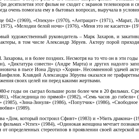
ри десятилетия этот фильм не сходит с экранов телевизоров и 
огда очень помогала ему в бытовых вопросах, выручала в услови
де 042» (1969), «Опекун» (1970), «Антрацит» (1971), «Марат, Л
(1975), «Мелодии белой ночи» (1976), «Меня это не касается» (19
ый художественный руководитель – Марк Захаров, и закативша
е актеры, в том числе Александр Збруев. Актеру порой приход
 Захарова, и в более поздних. Несмотря на то что он в эти годы 
н), «Диктатура совести» (Андре Марта) и других надолго запо
новича в пьесе Иона Друцэ «Хория». Несомненной удачей актер
Панфилов. Клавдий Александра Збруева оказался не трафаретны
жения своих целей ни перед какими жертвами.
80-е годы он сыграл большие роли более чем в 20 фильмах. Сред
81), «Наследница по прямой» (1982), «Семь часов до гибели» 
я» (1985), «Зина-Зинуля» (1986), «Попутчик» (1986), «Свободное
любви» (1989).
ва «Дом, который построил Сфивт» (1983) и «Убить дракона» (1
 в фильмах «Успех» (1984), «Одинокая женщина мечтает познакоми
йти от определенных стереотипов в проявлении своей актерской 