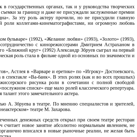
 в государственных органах, так и у руководства творческих
а съемки за границу и даже не присуждали заслуженные премии
на». За эту роль актеру прочили, но не присудили главную
й роли коллегами-кинематографистами, ни огромную любовь
м бульваре» (1992), «Желание любви» (1993), «Золото» (1993),
о сотрудничество с кинорежиссерами Дмитрием Астраханом в
го «Ближний круг» (1992) Александр Збруев сыграл на первый
еская роль стала в фильме одной из основных по значимости и
ов», Астлея в «Варваре и еретике» по «Игроку» Достоевского,
в спектакле «Ва-банк». В этих ролях (как и во всех прошлых)
ежиссерского рисунка роли в сочетании с полной свободой
о «послужном списке» еще мало ролей классического репертуара.
 талант этого замечательного актера.
тью А. Збруева в театре. По мнению специалистов и зрителей,
«неактерском» театре М. Захарова.
еченных денежных средств открыл при своем театре ресторан
ч считает новое занятие абсолютно нормальным явлением, не
 органично вписался в новые рыночные реалии, не желая быть
тства.