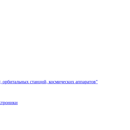
, орбитальных станций, космических аппаратов"
ктроники