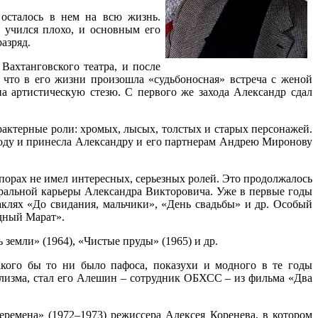
 осталось в нем на всю жизнь.
р учился плохо, и основным его
азряд.
Вахтанговского театра, и после
 что в его жизни произошла «судьбоносная» встреча с женой
на артистическую стезю. С первого же захода Александр сдал
рактерные роли: хромых, лысых, толстых и старых персонажей.
году и принесла Александру и его партнерам Андрею Миронову
порах не имел интересных, серьезных ролей. Это продолжалось
атральной карьеры Александра Викторовича. Уже в первые годы
аклях «До свидания, мальчики», «День свадьбы» и др. Особый
едный Марат».
земли» (1964), «Чистые пруды» (1965) и др.
кого бы то ни было пафоса, показухи и модного в те годы
лизма, стал его Алешин – сотрудник ОБХСС – из фильма «Два
ремена» (1972–1973) режиссера Алексея Коренева, в котором