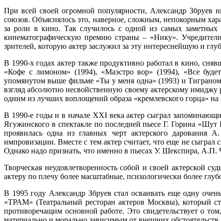
При всей своей огромной популярности, Александр Збруев ни
союзов. Объяснялось это, наверное, сложным, непокорным хар
за роли в кино. Так случилось с одной из самых заметных
кинематографическую премию страны – «Нику». Учредители
зрителей, которую актер заслужил за эту интереснейшую и глу
В 1990-х годах актер также продуктивно работал в кино, сняв
«Кофе с лимоном» (1994), «Маэстро вор» (1994), «Все буд
упомянутом выше фильме «Ты у меня одна» (1993) и Тиграном
взгляд абсолютно несвойственную своему актерскому имиджу р
одним из лучших воплощений образа «кремлевского горца» на 
В 1990-е годы и в начале XXI века актер сыграл запоминающи
Ягужинского в спектакле по последней пьесе Г. Горина «Шут 
проявилась одна из главных черт актерского дарования А
импровизации. Вместе с тем актер считает, что еще не сыграл 
Однако надо признать, что именно в пьесах У. Шекспира, А.П. 
Творческая неудовлетворенность собой и своей актерской суд
актеру по плечу более масштабные, психологически более глубо
В 1995 году Александр Збруев стал осваивать еще одну оче
«ТРАМ» (Театральный ресторан актеров Москвы), который ст
противоречащим основной работе. Это свидетельствует о том
материально и морально зависимым от внешних обстоятельств. «