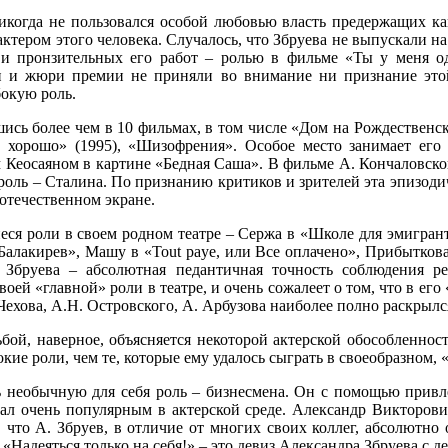
когда не пользовался особой любовью власть предержащих как
актером этого человека. Случалось, что Збруева не выпускали н
 и пронзительных его работ – ролью в фильме «Ты у меня од
 и жюри премии не приняли во внимание ни признание это
бокую роль.
шись более чем в 10 фильмах, в том числе «Дом на Рождественско
ет хорошо» (1995), «Шизофрения». Особое место занимает ег
 Кеосаяном в картине «Бедная Саша». В фильме А. Кончаловско
оль – Сталина. По признанию критиков и зрителей эта эпизодич
отечественном экране.
еся роли в своем родном театре – Сержа в «Школе для эмигрант
Балакирев», Машу в «Tout payе, или Все оплачено», Прибыткова 
. Збруева – абсолютная педантичная точность соблюдения р
своей «главной» роли в театре, и очень сожалеет о том, что в ег
Чехова, А.Н. Островского, А. Арбузова наиболее полно раскрылся
ьбой, наверное, объясняется некоторой актерской обособленнос
кие роли, чем те, которые ему удалось сыграть в своеобразном, 
нь необычную для себя роль – бизнесмена. Он с помощью привл
ал очень популярным в актерской среде. Александр Викторови
, что А. Збруев, в отличие от многих своих коллег, абсолютно
Надеяться только на себя!» – это девиз Александра Збруева с де