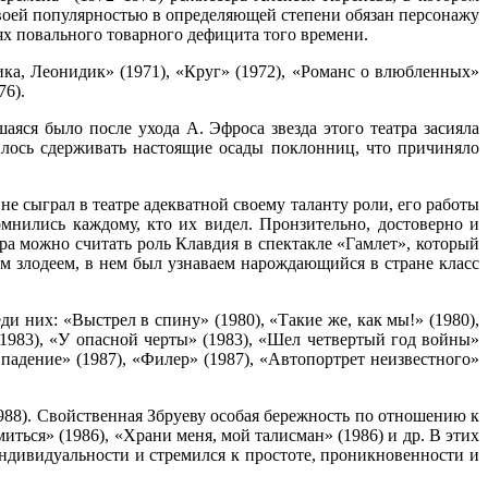
своей популярностью в определяющей степени обязан персонажу
ях повального товарного дефицита того времени.
ика, Леонидик» (1971), «Круг» (1972), «Романс о влюбленных»
76).
яся было после ухода А. Эфроса звезда этого театра засияла
илось сдерживать настоящие осады поклонниц, что причиняло
не сыграл в театре адекватной своему таланту роли, его работы
мнились каждому, кто их видел. Пронзительно, достоверно и
а можно считать роль Клавдия в спектакле «Гамлет», который
м злодеем, в нем был узнаваем нарождающийся в стране класс
и них: «Выстрел в спину» (1980), «Такие же, как мы!» (1980),
(1983), «У опасной черты» (1983), «Шел четвертый год войны»
 падение» (1987), «Филер» (1987), «Автопортрет неизвестного»
988). Свойственная Збруеву особая бережность по отношению к
ться» (1986), «Храни меня, мой талисман» (1986) и др. В этих
индивидуальности и стремился к простоте, проникновенности и