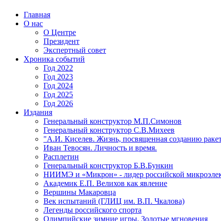
Главная
О нас
О Центре
Президент
Экспертный совет
Хроника событий
Год 2022
Год 2023
Год 2024
Год 2025
Год 2026
Издания
Генеральный конструктор М.П.Симонов
Генеральный конструктор С.В.Михеев
"А.И. Киселев. Жизнь, посвященная созданию ракет
Иван Тевосян. Личность и время.
Расплетин
Генеральный конструктор Б.В.Бункин
НИИМЭ и «Микрон» - лидер российской микроэле
Академик Е.П. Велихов как явление
Вершины Макаровца
Век испытаний (ГЛИЦ им. В.П. Чкалова)
Легенды российского спорта
Олимпийские зимние игры. Золотые мгновения