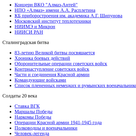
Концерн ВКО "Алмаз-Антей"
НПО «Алмаз» имени А.А. Расплетина
КБ приборостроения им. академика А.Г. Шипунова
Московский институт теплотехники
НИИМЭ и Микрон
НИИСИ РАН
Сталинградская битва
83-летию Великой битвы посвящается
Хроника боевых действий
Оборонительные операции советских войск
Контрнаступление советских войск
Части и соединения Красной армии
Командующие войсками
Список плененных немецких и румынских военачальник
Солдаты 20 века
Ставка ВГК
Маршалы Победы
Наркомы Победы
Операции Красной армии 1941-1945 года
Полководцы и военачальники
Человек-легенда