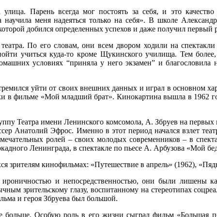
лица. Парень всегда мог постоять за себя, и это качество
а научила меня надеяться только на себя». В школе Александ
которой добился определенных успехов и даже получил первый р
театра. По его словам, они всем двором ходили на спектакли 
ойти учиться куда-то кроме Щукинского училища. Тем более,
домашних условиях “приняла у него экзамен” и благословила 
.
стремился уйти от своих внешних данных и играл в основном ха
мки в фильме «Мой младший брат». Кинокартина вышла в 1962 
руппу Театра имени Ленинского комсомола, А. Збруев на первых 
иссер Анатолий Эфрос. Именно в этот период начался взлет те
амечательных ролей – своих молодых современников – в спект
окадного Ленинграда, в спектакле по пьесе А. Арбузова «Мой б
я зрителям кинофильмах: «Путешествие в апрель» (1962), «Пядь 
, ироничностью и непосредственностью, они были лишены ка
чным зрительскому глазу, воспитанному на стереотипах соцреа
ильма и героя Збруева был большой.
е больше. Особую роль в его жизни сыграл фильм «Большая пе