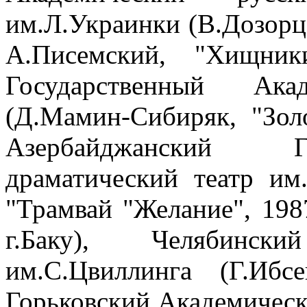
им.Л.Украинки (В.Дозорце
А.Писемский, "Хищник
Государственный Ак
(Д.Мамин-Сибиряк, "Зол
Азербайджанский Г
драматический театр им
"Трамвай "Желание", 1987 
г.Баку), Челябинск
им.С.Цвиллинга (Г.Ибс
Горьковский Академическ