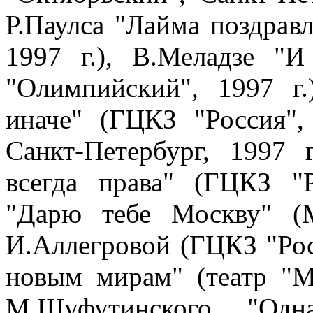
Р.Паулса "Лайма поздрав
1997 г.), В.Меладзе "
"Олимпийский", 1997 г
иначе" (ГЦКЗ "Россия",
Санкт-Петербург, 1997 
всегда права" (ГЦКЗ "Р
"Дарю тебе Москву" (М
И.Аллегровой (ГЦКЗ "Росс
новым мирам" (театр "Мо
М.Шуфутинского "Од