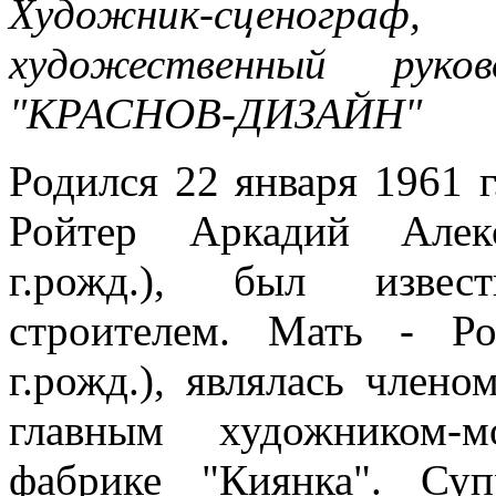
Художник-сценограф
художественный руко
"КРАСНОВ-ДИЗАЙН"
Родился 22 января 1961 г.
Ройтер Аркадий Алек
г.рожд.), был изве
строителем. Мать - Р
г.рожд.), являлась член
главным художником-м
фабрике "Киянка". Су