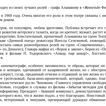
ал одну из своих лучших ролей – графа Альмавиву в «Женитьбе Ф
969 году. Очень многие его роли в этом театре связаны с име
ым домом.
ров, он популярен, любим зрителями. Публика встречает его 
п развития актерского таланта, когда он крепнет, мужает, растет 
 неукротимо. Блистательный, ироничный Альмавива на сцене Теат
ьме «Дневной поезд» режиссера Инессы Селезневой, зловещий
россыпь самых разнообразных ролей на сцене «Современника», 
 по Диккенсу, Главарь мафии из «Воров в законе», Берия из «П
ик в фильме П. Тодоровского «Анкор, еще анкор!», Хиггин
я.
кинематографе, особенно запомнились те образы, которые он 
в и женщин, одичавший от казарменной жизни, но с обостренн
авалерист, гусар, преданный отчизне и отдавший за нее жизнь из 
ее гротесковый, балаганно-иронический, который, однако, бла
реалистическое русло. Чиновник «Главного управления свободн
олван, солдафон и служака из фильма «Забытая мелодия для 
онформизму. Президент – бывший коммунист, демонстративно пор
я которого ясно, что в жизни подло, а что благородно. Неистов
м, нетерпимый к чинушам, презирающий дурацкие обманные з