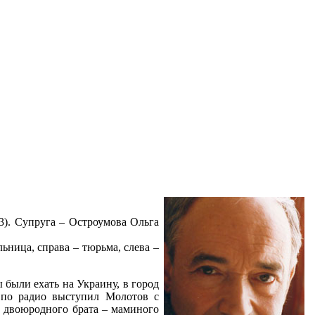
3). Супруга – Остроумова Ольга
ница, справа – тюрьма, слева –
 были ехать на Украину, в город
 по радио выступил Молотов с
м двоюродного брата – маминого