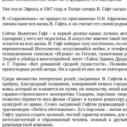
Уже после Эфроса, в 1967 году, в Театре сатиры В. Гафт сыгр
В «Современник» он пришел по приглашению О.Н. Ефремова в 1
связана ныне вся жизнь В. Гафта, и он считает его своим родн
Сейчас Валентин Гафт – в первой десятке наших лучших акте
сценариях у него нет недостатка. В искусстве замечен такой ти
остается на всю жизнь. В. Гафт набирал силу постепенно, но
нерешительный Интеллигент, испугавшийся любви, в телефил
телевизионном спектакле «Игроки» по Гоголю, талантливая 
Злодей и убийца в многосерийной ленте «Тайна Эдвина Друда»
и Г. Горина «Кот домашний средней пушистости», Полковн
превосходных ролей актера. Ни в одной из них он не повторилс
Среди множества интересных ролей, сыгранных В. Гафтом в 
храбрец, благородный полковник, покоривший немало городо
вояка, который не кланяется ни пулям, ни начальству, лихой к
гаражно-строительного кооператива Сидорин, персонаж скор
позволил перевести весь фильм «Гараж» в нужное режиссеру 
культурой из армии. Сочно сыгранный Гафтом руководящий б
трагикомедии «Небеса обетованные». Его персонаж – вызов к
Гафту удалось создать цельный, чистый характер атамана, дл
интеллигентный и образованный человек, нежный к друзья
разношерстной компании.