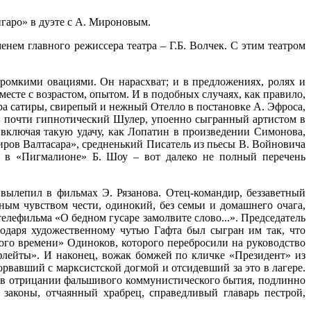
игаро» в дуэте с А. Мироновым.
нем главного режиссера театра – Г.Б. Волчек. С этим театром
громкими овациями. Он нарасхват; и в предложениях, ролях и
вместе с возрастом, опытом. И в подобных случаях, как правило,
ра сатиры, свирепый и нежный Отелло в постановке А. Эфроса,
, почти гипнотический Шулер, упоенно сыгранный артистом в
включая такую удачу, как Лопатин в произведении Симонова,
иров Валтасара», средненький Писатель из пьесы В. Войновича
с в «Пигмалионе» Б. Шоу – вот далеко не полный перечень
вылепил в фильмах Э. Рязанова. Отец-командир, беззаветный
ым чувством чести, одинокий, без семьи и домашнего очага,
телефильма «О бедном гусаре замолвите слово...». Председатель
годаря художественному чутью Гафта был сыгран им так, что
ого времени» Одиноков, которого перебросили на руководство
флейты». И наконец, вожак бомжей по кличке «Президент» из
вавший с марксистской догмой и отсидевший за это в лагере.
ый в отрицании фальшивого коммунистического бытия, подлинно
аконы, отчаянный храбрец, справедливый главарь пестрой,