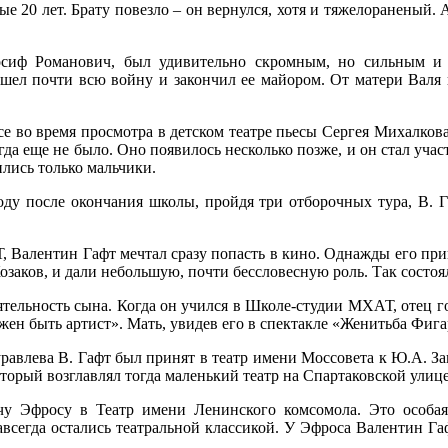
е 20 лет. Брату повезло – он вернулся, хотя и тяжелораненый.
осиф Романович, был удивительно скромным, но сильным и 
ошел почти всю войну и закончил ее майором. От матери Валя 
ссе во время просмотра в детском театре пьесы Сергея Михалкова
гда еще не было. Оно появилось несколько позже, и он стал учас
ились только мальчики.
 году после окончания школы, пройдя три отборочных тура, В.
, Валентин Гафт мечтал сразу попасть в кино. Однажды его при
заков, и дали небольшую, почти бессловесную роль. Так состоял
ятельность сына. Когда он учился в Школе-студии МХАТ, отец г
лжен быть артист». Мать, увидев его в спектакле «Женитьба Фигар
лева В. Гафт был принят в театр имени Моссовета к Ю.А. Завад
торый возглавлял тогда маленький театр на Спартаковской улице
у Эфросу в Театр имени Ленинского комсомола. Это особая 
всегда остались театральной классикой. У Эфроса Валентин Га