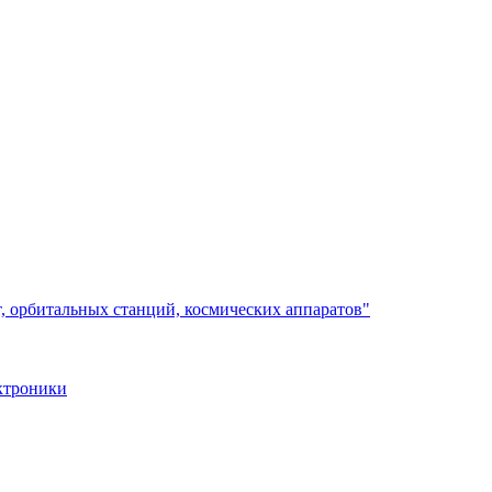
, орбитальных станций, космических аппаратов"
ктроники