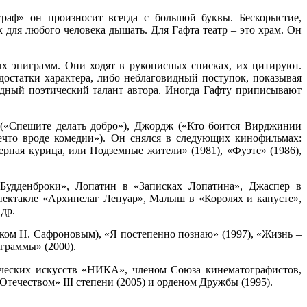
граф» он произносит всегда с большой буквы. Бескорыстие,
к для любого человека дышать. Для Гафта театр – это храм. Он
ых эпиграмм. Они ходят в рукописных списках, их цитируют.
достатки характера, либо неблаговидный поступок, показывая
ядный поэтический талант автора. Иногда Гафту приписывают
в («Спешите делать добро»), Джордж («Кто боится Вирджинии
ечто вроде комедии»). Он снялся в следующих кинофильмах:
Черная курица, или Подземные жители» (1981), «Фуэте» (1986),
Будденброки», Лопатин в «Записках Лопатина», Джаспер в
пектакле «Архипелаг Ленуар», Малыш в «Королях и капусте»,
др.
иком Н. Сафроновым), «Я постепенно познаю» (1997), «Жизнь –
граммы» (2000).
ических искусств «НИКА», членом Союза кинематографистов,
течеством» III степени (2005) и орденом Дружбы (1995).