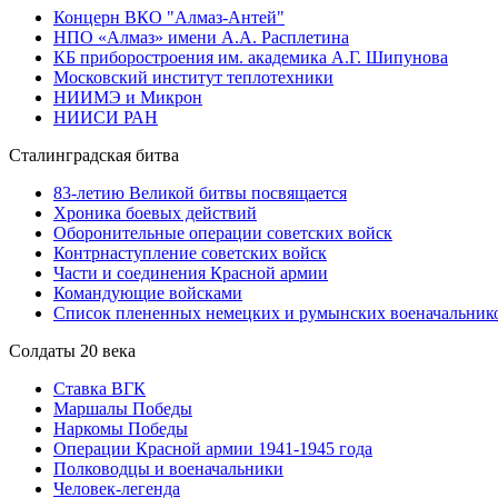
Концерн ВКО "Алмаз-Антей"
НПО «Алмаз» имени А.А. Расплетина
КБ приборостроения им. академика А.Г. Шипунова
Московский институт теплотехники
НИИМЭ и Микрон
НИИСИ РАН
Сталинградская битва
83-летию Великой битвы посвящается
Хроника боевых действий
Оборонительные операции советских войск
Контрнаступление советских войск
Части и соединения Красной армии
Командующие войсками
Список плененных немецких и румынских военачальник
Солдаты 20 века
Ставка ВГК
Маршалы Победы
Наркомы Победы
Операции Красной армии 1941-1945 года
Полководцы и военачальники
Человек-легенда