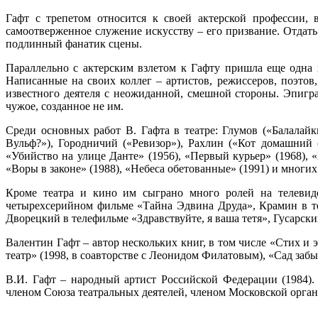
Гафт с трепетом относится к своей актерской профессии, 
самоотверженное служение искусству – его призвание. Отдать 
подлинный фанатик сцены.
Параллельно с актерским взлетом к Гафту пришла еще одна 
Написанные на своих коллег – артистов, режиссеров, поэтов
известного деятеля с неожиданной, смешной стороны. Эпигр
чужое, созданное не им.
Среди основных работ В. Гафта в театре: Глумов («Балалай
Вульф?»), Городничий («Ревизор»), Рахлин («Кот домашний
«Убийство на улице Данте» (1956), «Первый курьер» (1968), «
«Воры в законе» (1988), «Небеса обетованные» (1991) и многих
Кроме театра и кино им сыграно много ролей на телевид
четырехсерийном фильме «Тайна Эдвина Друда», Крамин в те
Дворецкий в телефильме «Здравствуйте, я ваша тетя», Гусарск
Валентин Гафт – автор нескольких книг, в том числе «Стих и
театр» (1998, в соавторстве с Леонидом Филатовым), «Сад заб
В.И. Гафт – народный артист Российской Федерации (1984)
членом Союза театральных деятелей, членом Московской органи