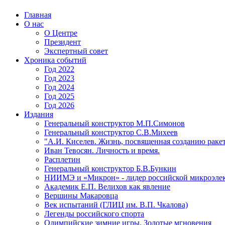
Главная
О нас
О Центре
Президент
Экспертный совет
Хроника событий
Год 2022
Год 2023
Год 2024
Год 2025
Год 2026
Издания
Генеральный конструктор М.П.Симонов
Генеральный конструктор С.В.Михеев
"А.И. Киселев. Жизнь, посвященная созданию ракет
Иван Тевосян. Личность и время.
Расплетин
Генеральный конструктор Б.В.Бункин
НИИМЭ и «Микрон» - лидер российской микроэле
Академик Е.П. Велихов как явление
Вершины Макаровца
Век испытаний (ГЛИЦ им. В.П. Чкалова)
Легенды российского спорта
Олимпийские зимние игры. Золотые мгновения