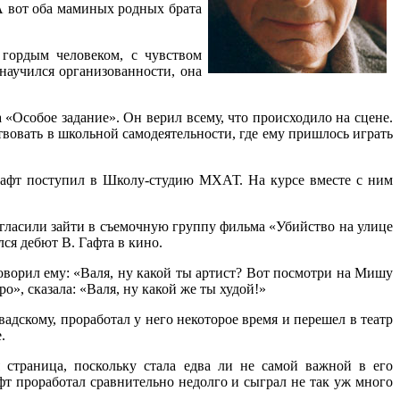
 А вот оба маминых родных брата
гордым человеком, с чувством
научился организованности, она
 «Особое задание». Он верил всему, что происходило на сцене.
твовать в школьной самодеятельности, где ему пришлось играть
 Гафт поступил в Школу-студию МХАТ. На курсе вместе с ним
гласили зайти в съемочную группу фильма «Убийство на улице
ся дебют В. Гафта в кино.
оворил ему: «Валя, ну какой ты артист? Вот посмотри на Мишу
о», сказала: «Валя, ну какой же ты худой!»
скому, проработал у него некоторое время и перешел в театр
.
страница, поскольку стала едва ли не самой важной в его
фт проработал сравнительно недолго и сыграл не так уж много