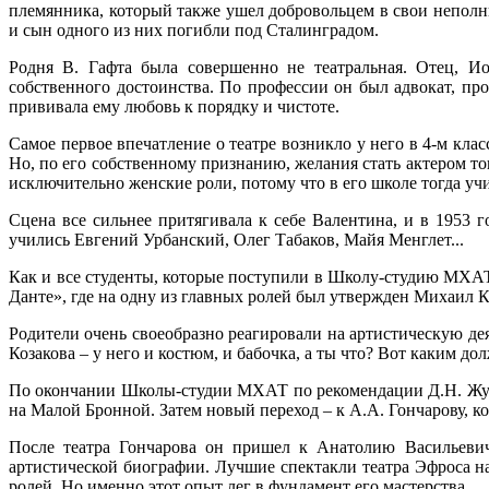
племянника, который также ушел добровольцем в свои неполны
и сын одного из них погибли под Сталинградом.
Родня В. Гафта была совершенно не театральная. Отец, И
собственного достоинства. По профессии он был адвокат, пр
прививала ему любовь к порядку и чистоте.
Самое первое впечатление о театре возникло у него в 4-м кла
Но, по его собственному признанию, желания стать актером то
исключительно женские роли, потому что в его школе тогда уч
Сцена все сильнее притягивала к себе Валентина, и в 1953
учились Евгений Урбанский, Олег Табаков, Майя Менглет...
Как и все студенты, которые поступили в Школу-студию МХАТ
Данте», где на одну из главных ролей был утвержден Михаил Ко
Родители очень своеобразно реагировали на артистическую де
Козакова – у него и костюм, и бабочка, а ты что? Вот каким до
По окончании Школы-студии МХАТ по рекомендации Д.Н. Журав
на Малой Бронной. Затем новый переход – к А.А. Гончарову, ко
После театра Гончарова он пришел к Анатолию Васильевич
артистической биографии. Лучшие спектакли театра Эфроса на
ролей. Но именно этот опыт лег в фундамент его мастерства.