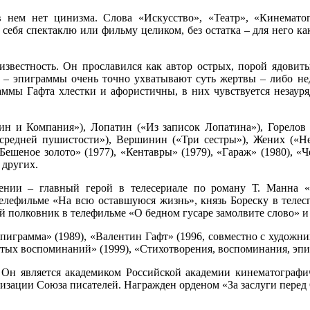
в нем нет цинизма. Слова «Искусство», «Театр», «Кинемато
себя спектаклю или фильму целиком, без остатка – для него ка
известность. Он прославился как автор острых, порой ядовит
, – эпиграммы очень точно ухватывают суть жертвы – либо не
аммы Гафта хлестки и афористичны, в них чувствуется незаур
кин и Компания»), Лопатин («Из записок Лопатина»), Горело
 средней пушистости»), Вершинин («Три сестры»), Жених («Н
Бешеное золото» (1977), «Кентавры» (1979), «Гараж» (1980), «
 других.
ении – главный герой в телесериале по роману Т. Манна «
лефильме «На всю оставшуюся жизнь», князь Бореску в телес
ий полковник в телефильме «О бедном гусаре замолвите слово» и 
 эпиграмма» (1989), «Валентин Гафт» (1996, совместно с художн
ытых воспоминаний» (1999), «Стихотворения, воспоминания, эпи
. Он является академиком Российской академии кинематограф
зации Союза писателей. Награжден орденом «За заслуги перед О