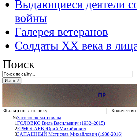
Выдающиеся деятели со
войны
Галерея ветеранов
Солдаты XX века в лиц
Поиск
Фильтр по заголовку
Количество 
№
Заголовок материала
1
ГОЛОВКО Виль Васильевич (1932–2015)
2
ЕРМОЛАЕВ Юрий Михайлович
3
ЗАПАШНЫЙ Мстислав Михайлович (1938-2016)