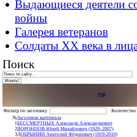
Выдающиеся деятели со
войны
Галерея ветеранов
Солдаты XX века в лиц
Поиск
Фильтр по заголовку
Количество 
№
Заголовок материала
1
БЕССМЕРТНЫХ Александр Александрович
2
ВОРОНЦОВ Юлий Михайлович (1929–2007)
3
ДОБРЫНИН Анатолий Фёдорович (1919-2010)