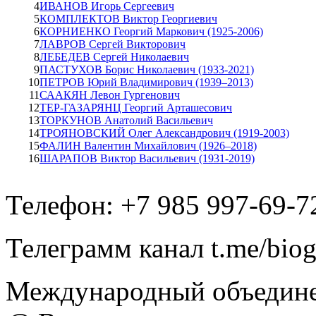
4
ИВАНОВ Игорь Сергеевич
5
КОМПЛЕКТОВ Виктор Георгиевич
6
КОРНИЕНКО Георгий Маркович (1925-2006)
7
ЛАВРОВ Сергей Викторович
8
ЛЕБЕДЕВ Сергей Николаевич
9
ПАСТУХОВ Борис Николаевич (1933-2021)
10
ПЕТРОВ Юрий Владимирович (1939–2013)
11
СААКЯН Левон Гургенович
12
ТЕР-ГАЗАРЯНЦ Георгий Арташесович
13
ТОРКУНОВ Анатолий Васильевич
14
ТРОЯНОВСКИЙ Олег Александрович (1919-2003)
15
ФАЛИН Валентин Михайлович (1926–2018)
16
ШАРАПОВ Виктор Васильевич (1931-2019)
Телефон: +7 985 997-69-7
Телеграмм канал t.me/bio
Международный объедине