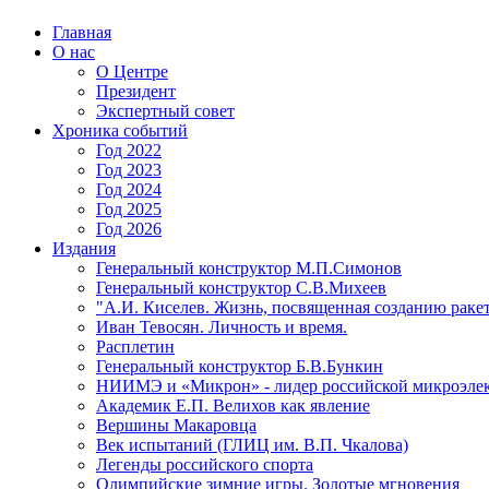
Главная
О нас
О Центре
Президент
Экспертный совет
Хроника событий
Год 2022
Год 2023
Год 2024
Год 2025
Год 2026
Издания
Генеральный конструктор М.П.Симонов
Генеральный конструктор С.В.Михеев
"А.И. Киселев. Жизнь, посвященная созданию ракет
Иван Тевосян. Личность и время.
Расплетин
Генеральный конструктор Б.В.Бункин
НИИМЭ и «Микрон» - лидер российской микроэле
Академик Е.П. Велихов как явление
Вершины Макаровца
Век испытаний (ГЛИЦ им. В.П. Чкалова)
Легенды российского спорта
Олимпийские зимние игры. Золотые мгновения