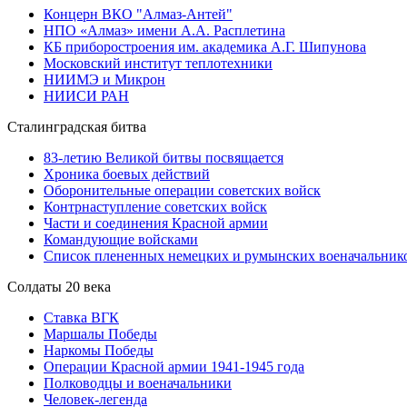
Концерн ВКО "Алмаз-Антей"
НПО «Алмаз» имени А.А. Расплетина
КБ приборостроения им. академика А.Г. Шипунова
Московский институт теплотехники
НИИМЭ и Микрон
НИИСИ РАН
Сталинградская битва
83-летию Великой битвы посвящается
Хроника боевых действий
Оборонительные операции советских войск
Контрнаступление советских войск
Части и соединения Красной армии
Командующие войсками
Список плененных немецких и румынских военачальник
Солдаты 20 века
Ставка ВГК
Маршалы Победы
Наркомы Победы
Операции Красной армии 1941-1945 года
Полководцы и военачальники
Человек-легенда