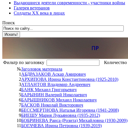
Выдающиеся деятели современности - участники войны
Галерея ветеранов
Солдаты XX века в лицах
Поиск
Фильтр по заголовку
Количество 
№
Заголовок материала
1
АБДРАЗАКОВ Аскар Амирович
2
АРХИПОВА Ирина Константиновна (1925-2010)
3
АТЛАНТОВ Владимир Андреевич
4
БАНК Михаил Григорьевич
5
БАРЫНИН Валерий Николаевич
6
БАРЫШНИКОВ Михаил Николаевич
7
БАСКОВ Николай Викторович
8
БЕССМЕРТНОВА Наталья Игоревна (1941-2008)
9
БИЕШУ Мария Лукьяновна (1935-2012)
10
БОБРИНЕВА Раиса (Розита) Михайловна (1930-2009)
11
БОГАЧЕВА Ирина Петровна (1939-2019)