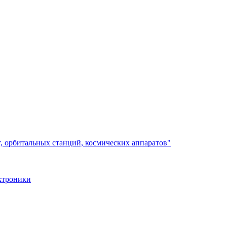
, орбитальных станций, космических аппаратов"
ктроники